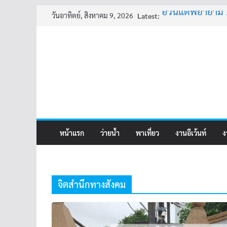
Skip
วันอาทิตย์, สิงหาคม 9, 2026
Latest:
อ้วนแต่พยายาม 
to
ครูเล่าผี มีอยู่ว่า 
content
พี่เดียว
ครูเล่าผี มีอยู่ว่า 
คุณยายบัวลอย
หน้าแรก
ว่ายน้ำ
พาเที่ยว
งานอีเว้นท์
ง
จิตสำนึกทางสังคม