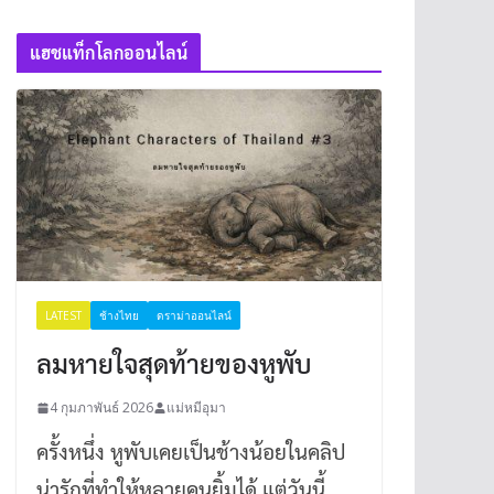
แฮชแท็กโลกออนไลน์
LATEST
ช้างไทย
ดราม่าออนไลน์
ลมหายใจสุดท้ายของหูพับ
4 กุมภาพันธ์ 2026
แม่หมีอุมา
ครั้งหนึ่ง หูพับเคยเป็นช้างน้อยในคลิป
น่ารักที่ทำให้หลายคนยิ้มได้ แต่วันนี้