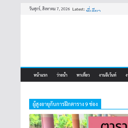
ครูเล่าผี มีอยู่ว่า 4
Skip
วันศุกร์, สิงหาคม 7, 2026
Latest:
พี่เดียว
to
ครูเล่าผี มีอยู่ว่า 5
content
คุณยายบัวลอย
อ้วนแต่พยายาม 2
หน้าแรก
ว่ายน้ำ
พาเที่ยว
งานอีเว้นท์
ง
ผู้สูงอายุกับการฝึกตาราง 9 ช่อง