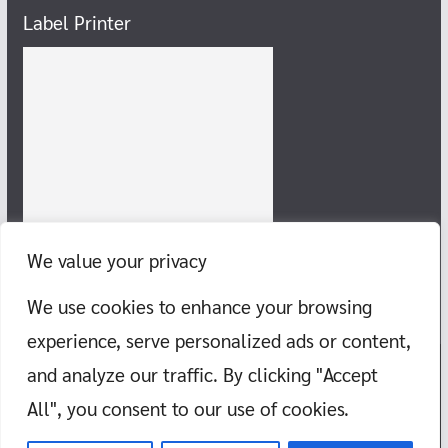
Label Printer
We value your privacy
We use cookies to enhance your browsing
experience, serve personalized ads or content,
and analyze our traffic. By clicking "Accept
Copyright © 2026
แก๊งสายชิลล์ พากิน พาเที่ยว ทะเล ภูเขา วัด สอนว่าย
All", you consent to our use of cookies.
น้ำ
. All rights reserved.