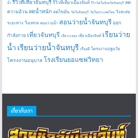
รีวิวที่เที่ยวจันทบุรี
ลด
รีวิวที่เที่ยวเมืองจันท์
น้ำ
รีวิววัดในจังหวัดจันทบุรี
ลดน้ำหนัก
ความอ้วน
ลดไขมัน
วิ่งสะสม
วัดในจันทบุรี
วัดในประเทศไทย
สอนว่ายน้ำจันทบุรี
ออก
วิ่งเทรล
ระยะทาง
สอนว่ายน้ำ
เรียนว่าย
เที่ยวจันทบุรี
กำลังกาย
เที่ยวเมืองจันท์
เที่ยวระยอง
เรียนว่ายน้ำจันทบุรี
น้ำ
โครงงานปฐมวัย
เรื่องผี
โรงเรียนยอแซฟวิทยา
โครงงานอนุบาล
เกี่ยวกับเรา