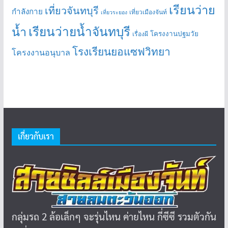
เรียนว่าย
เที่ยวจันทบุรี
กำลังกาย
เที่ยวเมืองจันท์
เที่ยวระยอง
เรียนว่ายน้ำจันทบุรี
น้ำ
โครงงานปฐมวัย
เรื่องผี
โรงเรียนยอแซฟวิทยา
โครงงานอนุบาล
เกี่ยวกับเรา
กลุ่มรถ 2 ล้อเล็กๆ จะรุ่นไหน ค่ายไหน กี่ซีซี รวมตัวกัน