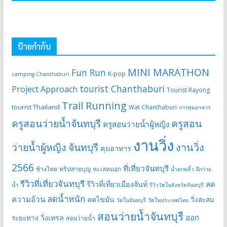
ป้ายกำกับ
MINI MARATHON
Fun Run
K-pop
camping Chanthaburi
tourist Chanthaburi
Project Approach
Tourist Rayong
Trail Running
tourist Thailand
Wat Chanthaburi
การคุมอาหาร
ครูสอนว่ายน้ำจันทบุรี
ครูสอน
ครูสอนว่ายน้ำผู้หญิง
งานวิ่ง
ว่ายน้ำผู้หญิง จันทบุรี
งานวิ่ง
คุมอาหาร
2566
ที่เที่ยวจันทบุรี
ช้างไทย
ทริปสายบุญ
ทะเลหมอก
น้ำตกพลิ้ว
ฝึกว่าย
รีวิวที่เที่ยวจันทบุรี
ลด
รีวิวที่เที่ยวเมืองจันท์
น้ำ
รีวิววัดในจังหวัดจันทบุรี
ลดน้ำหนัก
ความอ้วน
ลดไขมัน
วิ่งสะสม
วัดในจันทบุรี
วัดในประเทศไทย
สอนว่ายน้ำจันทบุรี
ออก
วิ่งเทรล
ระยะทาง
สอนว่ายน้ำ