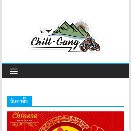
วันซาจั๊บ