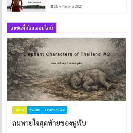
26 กรกฎาคม 2021
แฮชแท็กโลกออนไลน์
LATEST
ช้างไทย
ดราม่าออนไลน์
ลมหายใจสุดท้ายของหูพับ