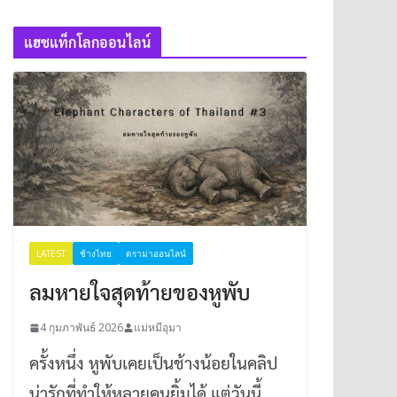
แฮชแท็กโลกออนไลน์
LATEST
ช้างไทย
ดราม่าออนไลน์
ลมหายใจสุดท้ายของหูพับ
4 กุมภาพันธ์ 2026
แม่หมีอุมา
ครั้งหนึ่ง หูพับเคยเป็นช้างน้อยในคลิป
น่ารักที่ทำให้หลายคนยิ้มได้ แต่วันนี้