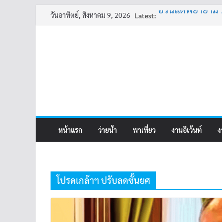
Skip
วันอาทิตย์, สิงหาคม 9, 2026
Latest:
อ้วนแต่พยายาม 
to
ครูเล่าผี มีอยู่ว่า 
content
พี่เดียว
ครูเล่าผี มีอยู่ว่า 
คุณยายบัวลอย
หน้าแรก
ว่ายน้ำ
พาเที่ยว
งานอีเว้นท์
ง
โปรดเกล้าฯ ปรับลดชั้นยศ