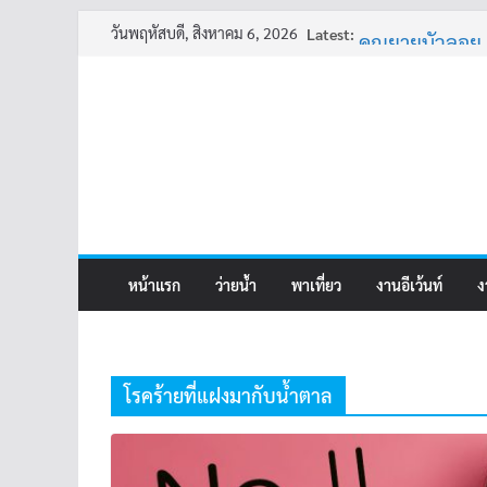
Skip
ครูเล่าผี มีอยู่ว่
วันพฤหัสบดี, สิงหาคม 6, 2026
Latest:
to
คุณยายบัวลอย
content
อ้วนแต่พยายา
ครูเล่าผี มีอยู่ว่
พี่เดียว
หน้าแรก
ว่ายน้ำ
พาเที่ยว
งานอีเว้นท์
ง
โรคร้ายที่แฝงมากับน้ำตาล