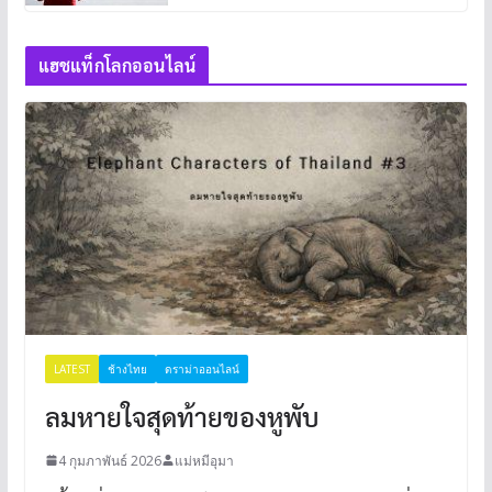
แฮชแท็กโลกออนไลน์
LATEST
ช้างไทย
ดราม่าออนไลน์
ลมหายใจสุดท้ายของหูพับ
4 กุมภาพันธ์ 2026
แม่หมีอุมา