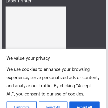
Label Printer
We value your privacy
We use cookies to enhance your browsing
experience, serve personalized ads or content,
and analyze our traffic. By clicking "Accept
Copyright © 2026
แก๊งสายชิลล์ พากิน พาเที่ยว ทะเล ภูเขา วัด สอนว่าย
All", you consent to our use of cookies.
น้ำ
. All rights reserved.
Theme:
ColorMag
by ThemeGrill. Powered by
WordPress
.
Customize
Reject All
Accept All