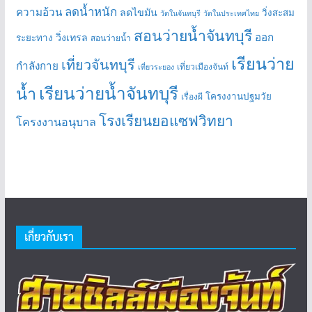
ลดน้ำหนัก
ความอ้วน
ลดไขมัน
วิ่งสะสม
วัดในจันทบุรี
วัดในประเทศไทย
สอนว่ายน้ำจันทบุรี
ออก
วิ่งเทรล
ระยะทาง
สอนว่ายน้ำ
เรียนว่าย
เที่ยวจันทบุรี
กำลังกาย
เที่ยวเมืองจันท์
เที่ยวระยอง
เรียนว่ายน้ำจันทบุรี
น้ำ
โครงงานปฐมวัย
เรื่องผี
โรงเรียนยอแซฟวิทยา
โครงงานอนุบาล
เกี่ยวกับเรา