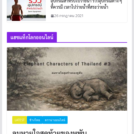
อุปกรณ์สำหรับไปว่ายน้ำ รีวิวอุปกรณ์ต่าง ๆ
ที่ควรมี เวลาไปว่ายน้ำที่สระว่ายน้ำ
26 กรกฎาคม 2021
แฮชแท็กโลกออนไลน์
LATEST
ช้างไทย
ดราม่าออนไลน์
ลมหายใจสุดท้ายของหูพับ