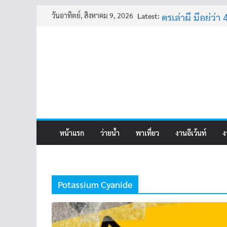
Skip
วันอาทิตย์, สิงหาคม 9, 2026
Latest:
ครูเล่าผี มีอยู่ว่า 
to
พี่เดียว
content
ครูเล่าผี มีอยู่ว่า 
คุณยายบัวลอย
อ้วนแต่พยายาม 
หน้าแรก
ว่ายน้ำ
พาเที่ยว
งานอีเว้นท์
ง
Potassium Cyanide