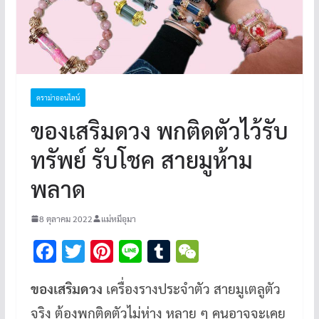
ดราม่าออนไลน์
ของเสริมดวง พกติดตัวไว้รับ
ทรัพย์ รับโชค สายมูห้าม
พลาด
8 ตุลาคม 2022
แม่หมีอุมา
F
T
Pi
Li
T
W
ac
wi
nt
n
u
e
ของเสริมดวง
เครื่องรางประจำตัว สายมูเตลูตัว
e
tt
er
e
m
C
จริง ต้องพกติดตัวไม่ห่าง หลาย ๆ คนอาจจะเคย