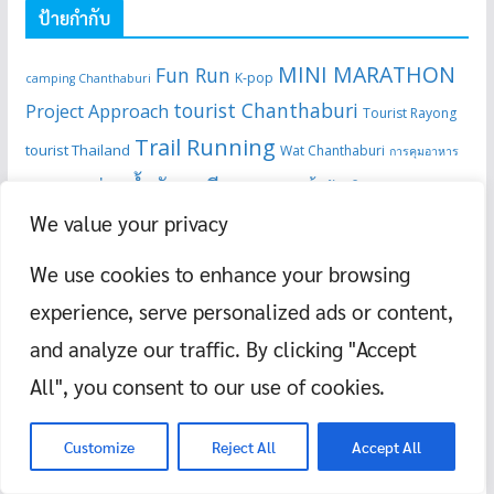
ป้ายกำกับ
MINI MARATHON
Fun Run
K-pop
camping Chanthaburi
tourist Chanthaburi
Project Approach
Tourist Rayong
Trail Running
tourist Thailand
Wat Chanthaburi
การคุมอาหาร
ครูสอนว่ายน้ำจันทบุรี
ครูสอน
ครูสอนว่ายน้ำผู้หญิง
We value your privacy
งานวิ่ง
ว่ายน้ำผู้หญิง จันทบุรี
งานวิ่ง
คุมอาหาร
We use cookies to enhance your browsing
2566
ที่เที่ยวจันทบุรี
ช้างไทย
ทริปสายบุญ
ทะเลหมอก
น้ำตกพลิ้ว
ฝึกว่าย
experience, serve personalized ads or content,
รีวิวที่เที่ยวจันทบุรี
ลด
รีวิวที่เที่ยวเมืองจันท์
น้ำ
รีวิววัดในจังหวัดจันทบุรี
and analyze our traffic. By clicking "Accept
ลดน้ำหนัก
ความอ้วน
ลดไขมัน
วิ่งสะสม
วัดในจันทบุรี
วัดในประเทศไทย
สอนว่ายน้ำจันทบุรี
All", you consent to our use of cookies.
ออก
วิ่งเทรล
ระยะทาง
สอนว่ายน้ำ
เรียนว่าย
เที่ยวจันทบุรี
กำลังกาย
เที่ยวเมืองจันท์
เที่ยวระยอง
Customize
Reject All
Accept All
เรียนว่ายน้ำจันทบุรี
น้ำ
โครงงานปฐมวัย
เรื่องผี