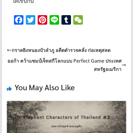
ได้เช่นกัน
F
T
Pi
Li
T
W
ac
wi
nt
n
u
e
e
tt
er
e
m
C
b
er
es
bl
h
กราดยิงหนองบัวลำภู อดีตตำรวจคลั่ง ก่อเหตุสลด
o
t
r
at
ออก้า คว้าแชมป์เจ็ทสกีโลกแบบ Perfect Game ประเทศ
o
สหรัฐอเมริกา
k
You May Also Like