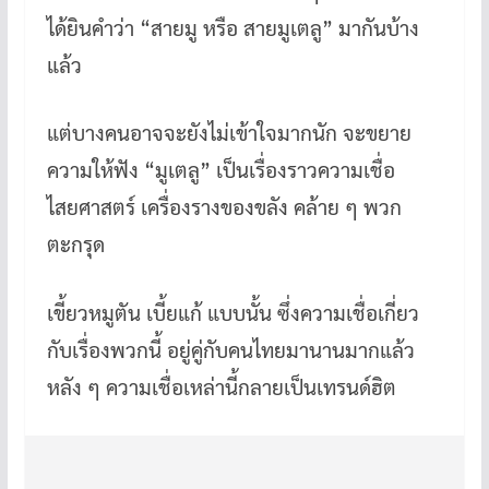
b
er
es
bl
h
o
t
r
at
ได้ยินคำว่า “สายมู หรือ สายมูเตลู” มากันบ้าง
o
แล้ว
k
แต่บางคนอาจจะยังไม่เข้าใจมากนัก จะขยาย
ความให้ฟัง “มูเตลู” เป็นเรื่องราวความเชื่อ
ไสยศาสตร์ เครื่องรางของขลัง คล้าย ๆ พวก
ตะกรุด
เขี้ยวหมูตัน เบี้ยแก้ แบบนั้น ซึ่งความเชื่อเกี่ยว
กับเรื่องพวกนี้ อยู่คู่กับคนไทยมานานมากแล้ว
หลัง ๆ ความเชื่อเหล่านี้กลายเป็นเทรนด์ฮิต