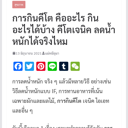
สุขภาพ
การกินคีโต คืออะไร กิน
อะไรได้บ้าง คีโตเจนิค ลดน้ำ
หนักได้จริงไหม
13 มิถุนายน 2021
แม่หมีอุมา
F
T
Pi
Li
T
W
ac
wi
nt
n
u
e
การลดน้ำหนัก จริง ๆ แล้วมีหลายวิธี อย่างเช่น
e
tt
er
e
m
C
วิธีลดน้ำหนักแบบ IF, การทานอาหารที่เน้น
b
er
es
bl
h
o
t
r
at
เฉพาะผักและผลไม้,
การกินคีโต
เจนิค ไอเอท
o
และอื่น ๆ
k