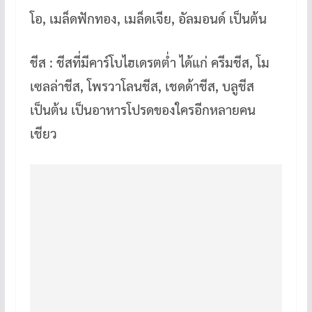
โอ, เมล็ดฟักทอง, เมล็ดเจีย, อัลมอนด์ เป็นต้น
ชีส : ชีสที่มีคาร์โบไฮเดรตต่ำ ได้แก่ ครีมชีส, โม
เซลล่าชีส, โพรวาโลนชีส, เชดด้าชีส, บลูชีส
เป็นต้น เป็นอาหารโปรดของใครอีกหลายคน
เชียว