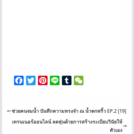
F
T
Pi
Li
T
W
ac
wi
nt
n
u
e
e
tt
er
e
m
C
b
er
es
bl
h
ช่วยคนจมน้ำ บันทึกความทรงจำ ณ น้ำตกพริ้ว EP.2 [19]
o
t
r
at
เทรนเนอร์ออนไลน์ ลดหุ่นด้วยการสร้างระเบียบวินัยให้
o
ตัวเอง