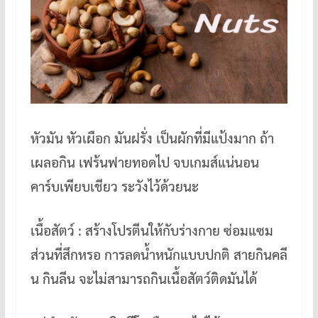
หัวมัน หัวเผือก มันฝรั่ง เป็นผักที่มีแป้งมาก ถ้า
เผลอกิน เฟร้นฟายทอดไป จบเกมส์แน่นอน
คาร์บเพียบเชียว ระวังไว้ด้วยนะ
เนื้อสัตว์ : สร้างโปรตีนให้กับร่างกาย ซ่อมแซม
ส่วนที่สึกหรอ การลดน้ำหนักแบบปกติ สายกินคลี
น กินลีน จะไม่สามารถกินเนื้อสัตว์ติดมันได้