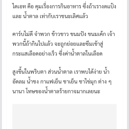
ไดเอท คือ คุมเรื่องการกินอาหาร ซึ่งถ้าเรางดแป้ง
และ น้ำตาล เท่ากับเราชนะเลิศแล้ว
คาร์บไม่ดี จำพวก ข้าวขาว ขนมปัง ขนมเค้ก เจ้า
พวกนี้ถ้ากินไปแล้ว จะถูกย่อยและซึมเข้าสู่
กระแสเลือดอย่างเร็ว ซึ่งค่าน้ำตาลในเลือด
สูงขึ้นในพริบตา ส่วนน้ำตาล เราพบได้ง่าย น้ำ
อัดลม น้ำชง กาแฟเย็น ชาเย็น ชาไข่มุก ต่าง ๆ
นานา โทษของน้ำตาลร้ายกาจมากเลยนะ