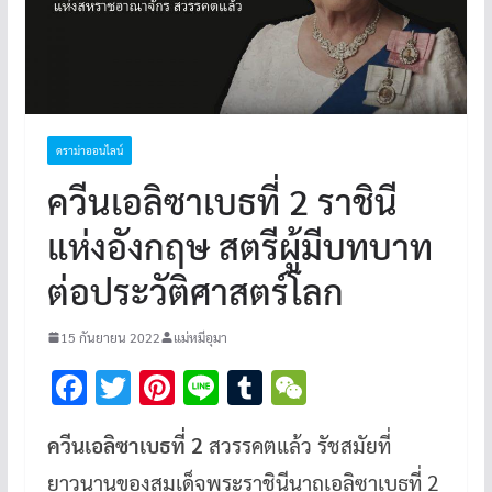
ดราม่าออนไลน์
ควีนเอลิซาเบธที่ 2 ราชินี
แห่งอังกฤษ สตรีผู้มีบทบาท
ต่อประวัติศาสตร์โลก
15 กันยายน 2022
แม่หมีอุมา
F
T
Pi
Li
T
W
ac
wi
nt
n
u
e
ควีนเอลิซาเบธที่ 2
สวรรคตแล้ว รัชสมัยที่
e
tt
er
e
m
C
ยาวนานของสมเด็จพระราชินีนาถเอลิซาเบธที่ 2