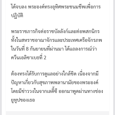
b
er
es
bl
h
o
t
r
at
ได้จบลง พระองค์ทรงอุทิศพระชนมชีพเพื่อการ
o
ปฏิบัติ
k
พระราชภารกิจต่อราชบัลลังก์และต่อพสกนิกร
ทั้งในสหราชอาณาจักรและประเทศเครือจักรภพ
ในวันที่ 8 กันยายนที่ผ่านมา ได้แถลงการณ์ว่า
ควีนเอลิซาเบธที่ 2
ต้องทรงได้รับการดูแลอย่างใกล้ชิด เนื่องจากมี
ปัญหาเกี่ยวกับสุขภาพพลานามัยของพระองค์
โดยมีข่าววงในจากเลดี้ซี ออกมาพูดผ่านทางช่อง
ยูทูปของเธอ