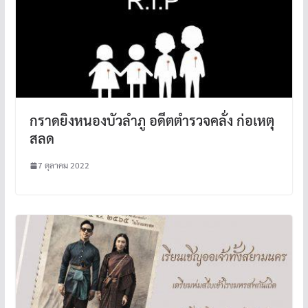
กราดยิงหนองบัวลำภู อดีตตำรวจคลั่ง ก่อเหตุ
สลด
7 ตุลาคม 2022