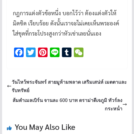
กฎการแต่งตัวข้อหนึ่ง บอกไว้ว่า ต้องแต่งตัวให้
มิดชิด เรียบร้อย ดังนั้นเราจะไม่เคยเห็นพระองค์
ใส่ชุดที่กระโปรงสูงกว่าหัวเข่าเลยนั่นเอง
F
T
Pi
Li
T
W
ac
wi
nt
n
u
e
e
tt
er
e
m
C
b
er
es
bl
h
วันไหว้พระจันทร์ สายมูห้ามพลาด เสริมเสน่ห์ เมตตาและ
o
t
r
at
รับทรัพย์
o
ส้มตำเมลเบิร์น จานละ 600 บาท ดราม่าดีเจภูมิ ทัวร์ลง
k
กระหน่ำ
You May Also Like