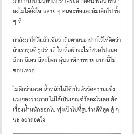
มากเกินไป มันทำให้เราเครียด กดดัน พอน้ำหนัก
ลงไม่ได้ดั่งใจ หลาย ๆ คนจะท้อและล้มเลิกไป ทั้ง
ๆ ที่
กำลังมาได้ดีแล้วเชียว เสียดายนะ ฝากไว้ให้คิดว่า
ถ้าเราหุ่นดี รูปร่างดี ใส่เสื้อผ้าอะไรก็สวยไปหมด
มีอก มีเอว มีสะโพก หุ่นนาฬิกาทราย แบบนี้ไม่
ชอบเหรอ
ไม่ดีกว่าเหรอ น้ำหนักไม่ได้เป็นตัววัดความแข็ง
แรงของร่างกาย ไม่ได้เป็นเกณฑ์วัดอะไรเลย ตัด
เรื่องน้ำหนักออกไป พุ่งเป้าไปที่รูปร่างดีที่สุด สู้ ๆ
นะ อย่าถอดใจ