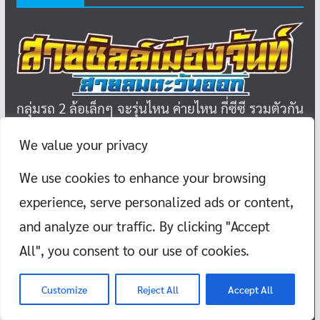
กลุ่มรถ 2 ล้อเล็กๆ จะรุ่นไหน ค่ายไหน กี่ซีซี รวมตัวกัน
ได้ที่สายชิลล์เมืองจันท์ พวกเรายินดีต้อนรับ กลุ่มของ
We value your privacy
เรามีการจัดกิจกรรมหลากหลายต่าง ๆ เพื่อ
We use cookies to enhance your browsing
สาธารณประโยชน์ให้น้องตามโรงเรียน และกิจกรรม
experience, serve personalized ads or content,
อื่น สามารถติดตามได้จาก chill-gang.com
and analyze our traffic. By clicking "Accept
Web Links
All", you consent to our use of cookies.
Pattaya Root Canal Treatment
Customize
Reject All
Accept All