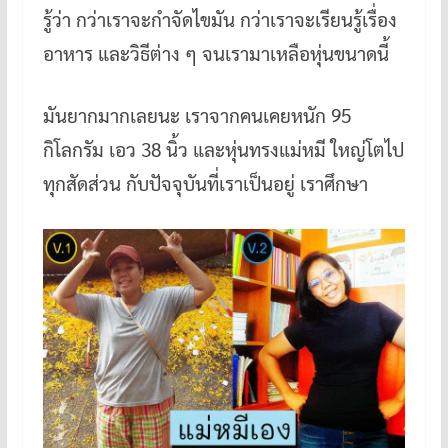
รู้ว่า กว่าเราจะกำจัดไขมัน กว่าเราจะเรียนรู้เรื่อง
อาหาร และวิธีต่าง ๆ จนเรามาเหลือหุ่นขนาดนี้
มันยากมากเลยนะ เราจากคนเคยหนัก 95
กิโลกรัม เอว 38 นิ้ว และหุ่นทรงแม่หมี ใหญ่โตไป
ทุกสัดส่วน กับปัจจุบันที่เราเป็นอยู่ เราศึกษา