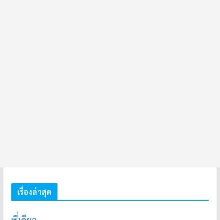
เรื่องล่าสุด
พี่เดียว