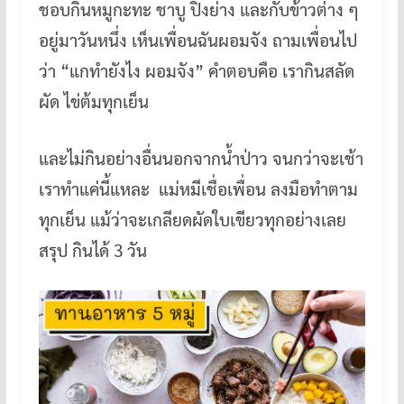
ชอบกินหมูกะทะ ชาบู ปิ้งย่าง และกับข้าวต่าง ๆ
อยู่มาวันหนึ่ง เห็นเพื่อนฉันผอมจัง ถามเพื่อนไป
ว่า “แกทำยังไง ผอมจัง” คำตอบคือ เรากินสลัด
ผัด ไข่ต้มทุกเย็น
และไม่กินอย่างอื่นนอกจากน้ำป่าว จนกว่าจะเช้า
เราทำแค่นี้แหละ แม่หมีเชื่อเพื่อน ลงมือทำตาม
ทุกเย็น แม้ว่าจะเกลียดผัดใบเขียวทุกอย่างเลย
สรุป กินได้ 3 วัน