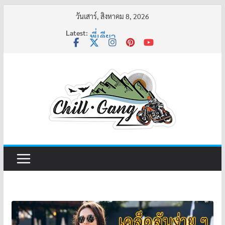
Skip
วันเสาร์, สิงหาคม 8, 2026
to
ครูเล่าผี มีอยู่ว่า 4
Latest:
content
พี่เดียว
ครูเล่าผี มีอยู่ว่า 5
คุณยายบัวลอย
อ้วนแต่พยายาม 2