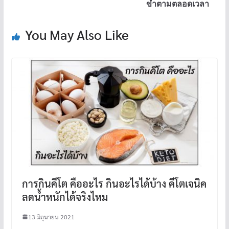
k
ขำตามตลอดเวลา
You May Also Like
การกินคีโต คืออะไร กินอะไรได้บ้าง คีโตเจนิค
ลดน้ำหนักได้จริงไหม
13 มิถุนายน 2021