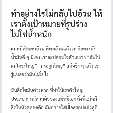
ทำอย่างไรไม่กลับไปอ้วน
ให้
เราตั้งเป้าหมายที่รูปร่าง
ไม่ใช่น้ำหนัก
แม่หมีเป็นคนอ้วน ที่พออ้วนแล้วเราคือทรงถัง
น้ำมันดี ๆ นี่เอง เราจะปลอบใจตัวเองว่า “ฉันไป
คนโครงใหญ่” “กระดูกใหญ” แต่จริง ๆ แล้ว เรา
รู้แหละว่ามันไม่ใช่ไง
มันคือไขมันต่างหาก ที่ทำให้เราตัวใหญ่
ประสบการณ์ส่วนตัวของแม่หมีเอง สิ่งที่แม่หมี
คิดในหัวตลอดคือ ฉันอยากใส่เสื้อครอปแล้วดูดี