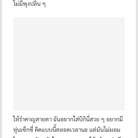
ไม่มีพุงปลิ้น ๆ
ให้รำคาญสายตา ฉันอยากใส่บิกินี่สวย ๆ อยากมี
หุ่นเซ็กซี่ คิดแบบนี้ตลอดเวลานะ แต่มันไม่ผอม