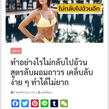
สุขภาพ
ทำอย่างไรไม่กลับไปอ้วน
สูตรลับผอมถาวร เคล็บลับ
ง่าย ๆ ทำได้ไม่ยาก
9 พฤศจิกายน 2021
แม่หมีอุมา
F
T
Pi
Li
T
W