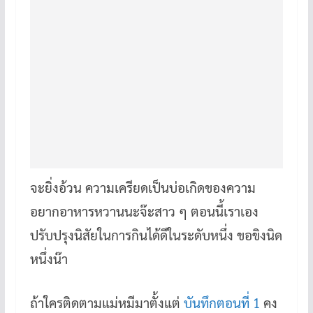
จะยิ่งอ้วน ความเครียดเป็นบ่อเกิดของความ
อยากอาหารหวานนะจ๊ะสาว ๆ ตอนนี้เราเอง
ปรับปรุงนิสัยในการกินได้ดีในระดับหนึ่ง ขอขิงนิด
หนึ่งน๊า
ถ้าใครติดตามแม่หมีมาตั้งแต่
บันทึกตอนที่ 1
คง