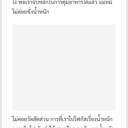
ไง พอเราจับหลักในการคุมอาหารได้แล้ว แม่หมี
ไม่ค่อยชั่งน้ำหนัก
ไม่ค่อยวัดสัดส่วน การที่เราไปโฟกัสเรื่องน้ำหนัก