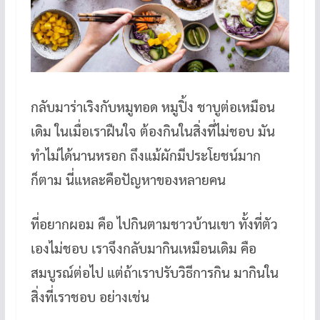
กลับมาร่าเริงกับหมูทอด หมูปิ้ง ชาบูต่อเหมือน
เดิม ในเมื่อเราฝืนใจ ต้องกินในสิ่งที่ไม่ชอบ มัน
ทำไม่ได้นานหรอก ถึงแม้ผักมีประโยชน์มาก
ก็ตาม นี่แหละคือปัญหาของหลายคน
ที่อยากผอม คือ ไปกินตามชาวบ้านเขา ทั้งที่ตัว
เองไม่ชอบ เราจึงกลับมากินเหมือนเดิม คือ
สมบูรณ์ต่อไป แต่ถ้าเราปรับวิธีการกิน มากินใน
สิ่งที่เราชอบ อย่างเช่น