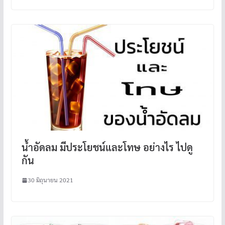
น้ำอัดลม มีประโยชน์และโทษ อย่างไร ไปดู
กัน
30 มิถุนายน 2021