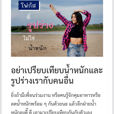
อย่าเปรียบเทียบน้ำหนักและ
รูปร่างเรากับคนอื่น
ยิ่งถ้ามีเพื่อนร่วมงาน หรือคนรู้จักคุมอาหารหรือ
ลดน้ำหนักพร้อม ๆ กันด้วยนะ แล้วอีกฝ่ายน้ำ
หนักลงดี๊ ดี เอามาเปรียบเทียบกันกับตัวเอง