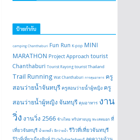
ป้ายกำกับ
MINI
Fun Run
K-pop
camping Chanthaburi
MARATHON
tourist
Project Approach
Chanthaburi
tourist Thailand
Tourist Rayong
Trail Running
ครู
Wat Chanthaburi
การคุมอาหาร
สอนว่ายน้ำจันทบุรี
ครู
ครูสอนว่ายน้ำผู้หญิง
งาน
สอนว่ายน้ำผู้หญิง จันทบุรี
คุมอาหาร
วิ่ง
งานวิ่ง 2566
ที่
ช้างไทย
ทริปสายบุญ
ทะเลหมอก
รีวิวที่เที่ยวจันทบุรี
เที่ยวจันทบุรี
น้ำตกพลิ้ว
ฝึกว่ายน้ำ
ลดความอ้วน
รีวิวที่เที่ยวเมืองจันท์
รีวิววัดในจังหวัดจันทบุรี