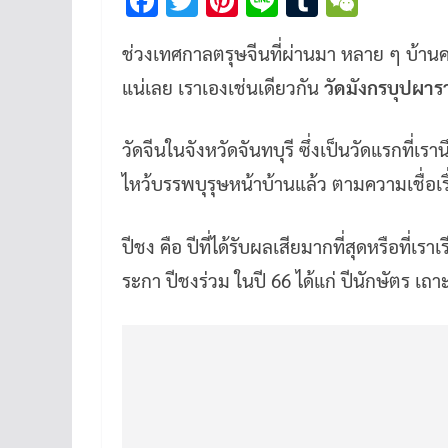
F
T
Pi
Li
T
W
ac
wi
nt
n
u
e
ช่วงเทศกาลตรุษจีนที่ผ่านมา หลาย ๆ บ้านคง
e
tt
er
e
m
C
แน่เลย เราเองเช่นเดียวกัน
วัดมังกรบุปผาร
b
er
es
bl
h
o
t
r
at
วัดจีนในจังหวัดจันทบุรี ซึ่งเป็นวัดแรกที่เ
o
ไหว้บรรพบุรุษหน้าบ้านแล้ว ตามความเชื่อเร
k
ปีชง คือ ปีที่ได้รับผลเสียมากที่สุดหรือที่เ
ระกา ปีชงร่วม ในปี 66 ได้แก่ ปีนักษัตร เถา