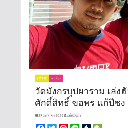
LATEST
พาเที่ยว
วัดมังกรบุปผาราม เล่งฮัวย
ศักดิ์สิทธิ์ ขอพร แก้ปีชง
29 มกราคม 2023
แม่หมีอุมา