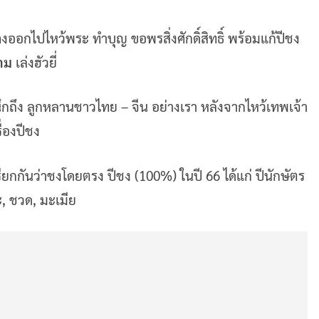
ออกไปไหว้พระ ทำบุญ ขอพรสิ่งศักดิ์สิทธิ์ พร้อมแก้ปีชง
าม
เล่งฮัวยี่
รานึกถึง ลูกหลานชาวไทย – จีน อย่างเรา หลังจากไหว้เทพเจ้า
ื่องปีชง
ราเรียกกันว่าชงโดยตรง ปีชง (100%) ในปี 66 ได้แก่ ปีนักษัตร
ะ, ชวด, มะเมีย