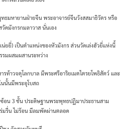
ป็นพุทธมหายานฝ่ายจีน พระอาจารย์จีนวังสสมาธิวัตร หรือ
สวัดมังกรกมลาวาส นั่นเอง
่ยยี่) เป็นตำแหน่งของหัวมังกร ส่วนวัดเล่งฮัวยี่แห่งนี้
ตยกรรมผสมผสานระหว่าง
หารท้าวจตุโลกบาล มีพระศรีอาริยเมตไตรยโพธิสัตว์ และ
นในนั้นมีพระอุโบสถ
าซ้อน 3 ชั้น ประดิษฐานพระพุทธปฏิมาประธานสาม
มรื่น ไม่ร้อน มีลมพัดผ่านตลอด