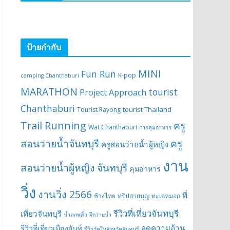
ป้ายกำกับ
MINI
Fun Run
K-pop
camping Chanthaburi
MARATHON
tourist
Project Approach
Chanthaburi
tourist Thailand
Tourist Rayong
Trail Running
ครู
Wat Chanthaburi
การคุมอาหาร
สอนว่ายน้ำจันทบุรี
ครู
ครูสอนว่ายน้ำผู้หญิง
งาน
สอนว่ายน้ำผู้หญิง จันทบุรี
คุมอาหาร
วิ่ง
งานวิ่ง 2566
ที่
ช้างไทย
ทริปสายบุญ
ทะเลหมอก
รีวิวที่เที่ยวจันทบุรี
เที่ยวจันทบุรี
น้ำตกพลิ้ว
ฝึกว่ายน้ำ
ลดความอ้วน
รีวิวที่เที่ยวเมืองจันท์
รีวิววัดในจังหวัดจันทบุรี