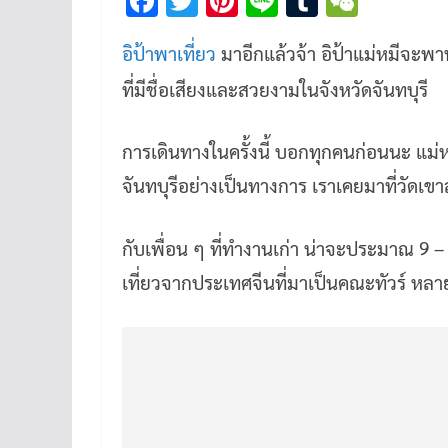
F
T
Pi
Li
T
W
ac
wi
nt
n
u
e
อิป้าพาเที่ยว
มาอีกแล้วจ้า อิป้าแม่หมีจะ
e
tt
er
e
m
C
b
er
es
bl
h
ที่มีชื่อเสียงและสวยงามในจังหวัดจันทบุรี
o
t
r
at
การเดินทางในครั้งนี้ บอกทุกคนก่อนนะ แม่หมี
o
k
จันทบุรีอย่างเป็นทางการ เราเคยมาที่วัดเขาส
กับเพื่อน ๆ ที่ทำงานเก่า น่าจะประมาณ 9 
เที่ยวจากประเทศจีนที่มาเป็นคณะทัวร์ หลา