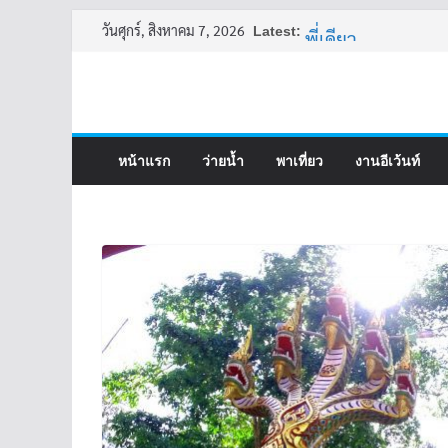
Skip
วันศุกร์, สิงหาคม 7, 2026
Latest:
พี่เดียว
to
ครูเล่าผี มีอยู่ว่า 5
content
คุณยายบัวลอย
อ้วนแต่พยายาม 2
หน้าแรก
ว่ายน้ำ
พาเที่ยว
งานอีเว้นท์
ครูเล่าผี มีอยู่ว่า 4