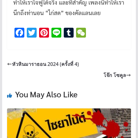
ทำให้เราใจฟูได้จริง และที่สำคัญ เพลงนี้ทำให้เรา
นึกถึงท่านอน “ไก่สด” ของคัลแลนเลย
F
T
Pi
Li
T
W
ac
wi
nt
n
u
e
e
tt
er
e
m
C
b
er
es
bl
h
หัวหินมาราธอน 2024 (ครั้งที่ 4)
o
t
r
at
โจ๊ก โซคูล
o
k
You May Also Like