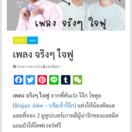
LATEST
เพลง
เพลง จริงๆ ใจฟู
24 มกราคม 2024
แม่หมีอุมา
F
T
Pi
Li
T
W
ac
wi
nt
n
u
e
เพลง จริงๆ ใจฟู
จากพี่คันเร่ง โจ๊ก โซคูล
e
tt
er
e
m
C
(
Brajao Joke – บร๊ะเจ้าโจ๊ก
) แต่งให้น้องคัลแล
b
er
es
bl
h
o
t
r
at
และพี่จอง 2 ยูทูปเบอร์เกาหลีผู้น่ารักของแอดมิด
o
แถมยังให้โคฟเวอร์ฟรี