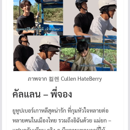
ภาพจาก 컬렌 Cullen HateBerry
คัลแลน – พี่จอง
ยูทูปเบอร์เกาหลีสุดน่ารัก ที่กุมหัวใจหลายต่อ
หลายคนในเมืองไทย รวมถึงอิฉันด้วย แม่ยก –