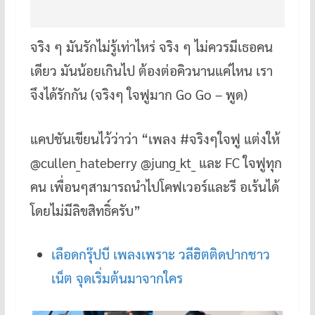
จริง ๆ มันรักไม่รู้เท่าไหร่ จริง ๆ ไม่ควรมีเธอคน
เดียว มันน้อยเกินไป ต้องต่อคิวนานแค่ไหน เรา
จึงได้รักกัน (จริงๆ ใจฟูมาก Go Go – พูด)
แคปชันเขียนไว้ว่าว่า “เพลง #จริงๆใจฟู แต่งให้
@cullen_hateberry @jung_kt_ และ FC ใจฟูทุก
คน เพื่อนๆสามารถนำไปโคฟเวอร์และรี อเร้นได้
โดยไม่มีลิขสิทธิ์ครับ”
เลือดกรุ๊ปบี เพลงเพราะ วลีฮิตติดปากชาว
เน็ต จุดเริ่มต้นมาจากใคร