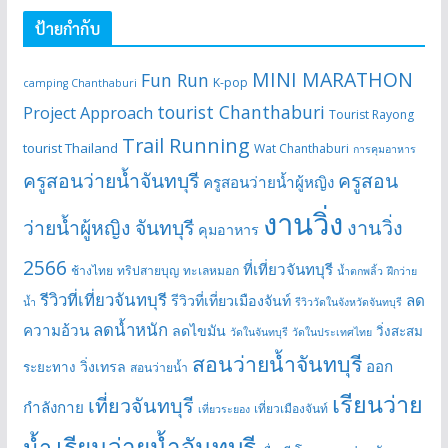
ป้ายกำกับ
MINI MARATHON
Fun Run
K-pop
camping Chanthaburi
tourist Chanthaburi
Project Approach
Tourist Rayong
Trail Running
tourist Thailand
Wat Chanthaburi
การคุมอาหาร
ครูสอนว่ายน้ำจันทบุรี
ครูสอน
ครูสอนว่ายน้ำผู้หญิง
งานวิ่ง
ว่ายน้ำผู้หญิง จันทบุรี
งานวิ่ง
คุมอาหาร
2566
ที่เที่ยวจันทบุรี
ช้างไทย
ทริปสายบุญ
ทะเลหมอก
น้ำตกพลิ้ว
ฝึกว่าย
รีวิวที่เที่ยวจันทบุรี
ลด
รีวิวที่เที่ยวเมืองจันท์
น้ำ
รีวิววัดในจังหวัดจันทบุรี
ลดน้ำหนัก
ความอ้วน
ลดไขมัน
วิ่งสะสม
วัดในจันทบุรี
วัดในประเทศไทย
สอนว่ายน้ำจันทบุรี
ออก
วิ่งเทรล
ระยะทาง
สอนว่ายน้ำ
เรียนว่าย
เที่ยวจันทบุรี
กำลังกาย
เที่ยวเมืองจันท์
เที่ยวระยอง
เรียนว่ายน้ำจันทบุรี
น้ำ