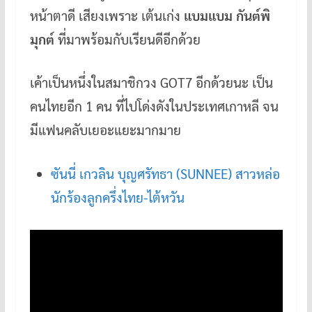
หน้าตาดี เสียงเพราะ เต้นเก่ง
แบมแบม กันต์พิ
b
er
es
bl
h
o
t
r
at
มุกต์
ที่มาพร้อมกับเรียนดีอีกด้วย
o
เค้าเป็นหนึ่งในสมาชิกวง GOT7 อีกด้วยนะ เป็น
k
คนไทยอีก 1 คน ที่ไปโด่งดังในประเทศเกาหลี จน
มีแฟนคลับเยอะแยะมากมาย
ซันนี่ เกวลิน บุญศรัทธา (SUNNEE) สาวหล่อ
นักร้องลูกครึ่งไทย-ไต้หวัน