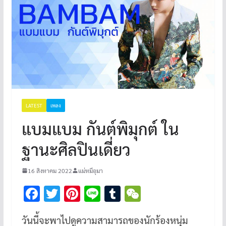
LATEST
เพลง
แบมแบม กันต์พิมุกต์ ใน
ฐานะศิลปินเดี่ยว
16 สิงหาคม 2022
แม่หมีอุมา
F
T
Pi
Li
T
W
ac
wi
nt
n
u
e
วันนี้จะพาไปดูความสามารถของนักร้องหนุ่ม
e
tt
er
e
m
C