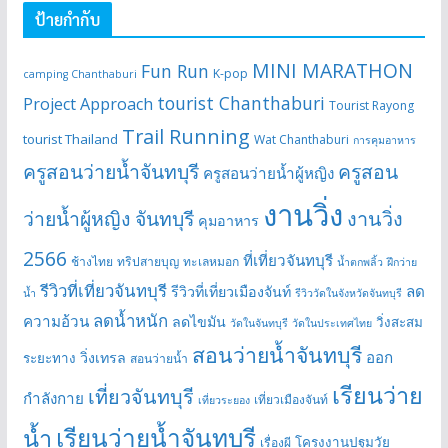
ป้ายกำกับ
MINI MARATHON
Fun Run
K-pop
camping Chanthaburi
tourist Chanthaburi
Project Approach
Tourist Rayong
Trail Running
tourist Thailand
Wat Chanthaburi
การคุมอาหาร
ครูสอนว่ายน้ำจันทบุรี
ครูสอน
ครูสอนว่ายน้ำผู้หญิง
งานวิ่ง
ว่ายน้ำผู้หญิง จันทบุรี
งานวิ่ง
คุมอาหาร
2566
ที่เที่ยวจันทบุรี
ช้างไทย
ทริปสายบุญ
ทะเลหมอก
น้ำตกพลิ้ว
ฝึกว่าย
รีวิวที่เที่ยวจันทบุรี
ลด
รีวิวที่เที่ยวเมืองจันท์
น้ำ
รีวิววัดในจังหวัดจันทบุรี
ลดน้ำหนัก
ความอ้วน
ลดไขมัน
วิ่งสะสม
วัดในจันทบุรี
วัดในประเทศไทย
สอนว่ายน้ำจันทบุรี
ออก
วิ่งเทรล
ระยะทาง
สอนว่ายน้ำ
เรียนว่าย
เที่ยวจันทบุรี
กำลังกาย
เที่ยวเมืองจันท์
เที่ยวระยอง
เรียนว่ายน้ำจันทบุรี
น้ำ
โครงงานปฐมวัย
เรื่องผี