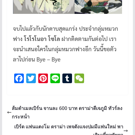
จบไปแล้วกับนักดาบสุดแกร่ง ประจำกลุ่มหมวก
ฟาง
โรโรโนอา โซโล
ฝากติดตามกันต่อไป เรา
จะนำเสนอใครในกลุ่มหมวกฟางอีก วันนี้ขอตัว
ลาไปก่อน Bye – Bye
F
T
Pi
Li
T
W
ac
wi
nt
n
u
e
e
tt
er
e
m
C
b
er
es
bl
h
ส้มตำเมลเบิร์น จานละ 600 บาท ดราม่าดีเจภูมิ ทัวร์ลง
o
t
r
at
กระหน่ำ
o
เบิร์ด แฟนแตงโม ดราม่า เพจดังแจงปมมีแฟนใหม่ พา
เดินเที่ยวพัทยา