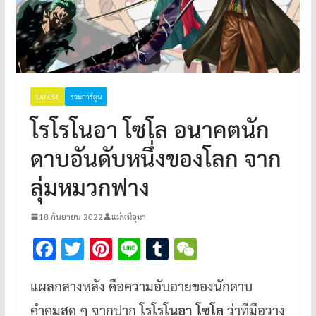
LATEST
รวมการ์ตูน
โรโรโนอา โซโล อนาคตนัก
ดาบอันดับหนึ่งของโลก จาก
ลุ่มหมวกฟาง
18 กันยายน 2022
แม่หมีอุมา
F
T
Pi
Li
T
W
ac
wi
nt
n
u
e
แผลกลางหลัง คือความอับอายของนักดาบ
e
tt
er
e
m
C
คำคมสุด ๆ จากปาก
โรโรโนอา โซโล
ว่าทีมือวาง