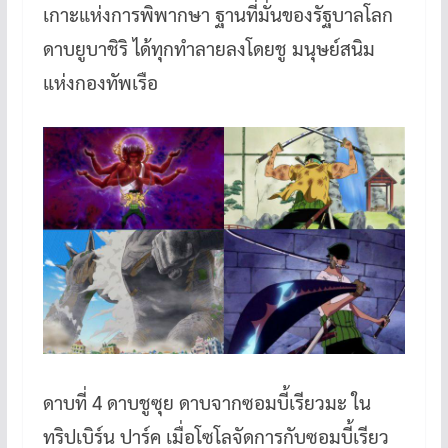
เกาะแห่งการพิพากษา ฐานที่มั่นของรัฐบาลโลก
ดาบยูบาชิริ ได้ทุกทำลายลงโดยชู มนุษย์สนิม
แห่งกองทัพเรือ
ดาบที่ 4 ดาบชูซุย ดาบจากซอมบี้เรียวมะ ใน
ทริปเบิร์น ปาร์ค เมื่อโซโลจัดการกับซอมบี้เรียว