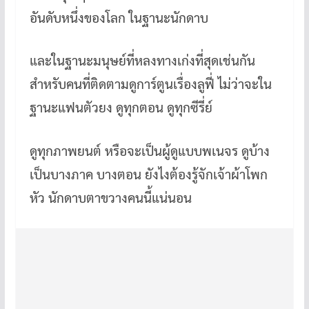
b
er
es
bl
h
o
t
r
at
อันดับหนึ่งของโลก ในฐานะนักดาบ
o
และในฐานะมนุษย์ที่หลงทางเก่งที่สุดเช่นกัน
k
สำหรับคนที่ติดตามดูการ์ตูนเรื่องลูฟี่ ไม่ว่าจะใน
ฐานะแฟนตัวยง ดูทุกตอน ดูทุกซีรี่ย์
ดูทุกภาพยนต์ หรือจะเป็นผู้ดูแบบพเนจร ดูบ้าง
เป็นบางภาค บางตอน ยังไงต้องรู้จักเจ้าผ้าโพก
หัว นักดาบตาขวางคนนี้แน่นอน