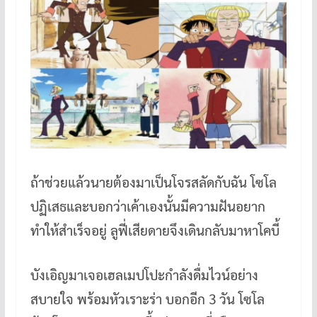
ถ้าช่วยแล้วนายต้องมาเป็นโจรสลัดกับฉัน โซโล
ปฏิเสธและบอกว่าเค้าเองนั้นมีความฝันอยาก
ทำให้สำเร็จอยู่ ลูฟี่เสียดายจึงเดินกลับมาหาโคบี้
บังเอิญมาเจอเฮลเมปโปะกำลังดื่มไวน์อย่าง
สบายใจ พร้อมหัวเราะร่า บอกอีก 3 วัน โซโล