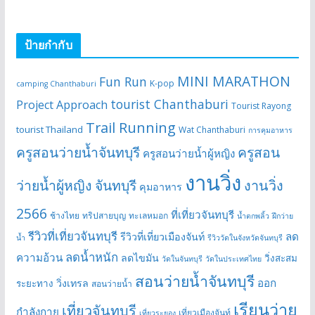
ป้ายกำกับ
MINI MARATHON
Fun Run
K-pop
camping Chanthaburi
tourist Chanthaburi
Project Approach
Tourist Rayong
Trail Running
tourist Thailand
Wat Chanthaburi
การคุมอาหาร
ครูสอนว่ายน้ำจันทบุรี
ครูสอน
ครูสอนว่ายน้ำผู้หญิง
งานวิ่ง
ว่ายน้ำผู้หญิง จันทบุรี
งานวิ่ง
คุมอาหาร
2566
ที่เที่ยวจันทบุรี
ช้างไทย
ทริปสายบุญ
ทะเลหมอก
น้ำตกพลิ้ว
ฝึกว่าย
รีวิวที่เที่ยวจันทบุรี
ลด
รีวิวที่เที่ยวเมืองจันท์
น้ำ
รีวิววัดในจังหวัดจันทบุรี
ลดน้ำหนัก
ความอ้วน
ลดไขมัน
วิ่งสะสม
วัดในจันทบุรี
วัดในประเทศไทย
สอนว่ายน้ำจันทบุรี
ออก
วิ่งเทรล
ระยะทาง
สอนว่ายน้ำ
เรียนว่าย
เที่ยวจันทบุรี
กำลังกาย
เที่ยวเมืองจันท์
เที่ยวระยอง