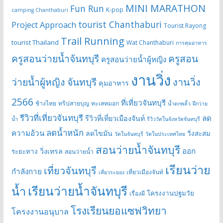
MINI MARATHON
Fun Run
K-pop
camping Chanthaburi
tourist Chanthaburi
Project Approach
Tourist Rayong
Trail Running
tourist Thailand
Wat Chanthaburi
การคุมอาหาร
ครูสอนว่ายน้ำจันทบุรี
ครูสอน
ครูสอนว่ายน้ำผู้หญิง
งานวิ่ง
ว่ายน้ำผู้หญิง จันทบุรี
งานวิ่ง
คุมอาหาร
2566
ที่เที่ยวจันทบุรี
ช้างไทย
ทริปสายบุญ
ทะเลหมอก
น้ำตกพลิ้ว
ฝึกว่าย
รีวิวที่เที่ยวจันทบุรี
ลด
รีวิวที่เที่ยวเมืองจันท์
น้ำ
รีวิววัดในจังหวัดจันทบุรี
ลดน้ำหนัก
ความอ้วน
ลดไขมัน
วิ่งสะสม
วัดในจันทบุรี
วัดในประเทศไทย
สอนว่ายน้ำจันทบุรี
ออก
วิ่งเทรล
ระยะทาง
สอนว่ายน้ำ
เรียนว่าย
เที่ยวจันทบุรี
กำลังกาย
เที่ยวเมืองจันท์
เที่ยวระยอง
เรียนว่ายน้ำจันทบุรี
น้ำ
โครงงานปฐมวัย
เรื่องผี
โรงเรียนยอแซฟวิทยา
โครงงานอนุบาล