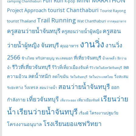
MINI MARATHON
Fun Run
K-pop
camping Chanthaburi
tourist Chanthaburi
Project Approach
Tourist Rayong
Trail Running
tourist Thailand
Wat Chanthaburi
การคุมอาหาร
ครูสอนว่ายน้ำจันทบุรี
ครูสอน
ครูสอนว่ายน้ำผู้หญิง
งานวิ่ง
ว่ายน้ำผู้หญิง จันทบุรี
งานวิ่ง
คุมอาหาร
2566
ที่เที่ยวจันทบุรี
ช้างไทย
ทริปสายบุญ
ทะเลหมอก
น้ำตกพลิ้ว
ฝึกว่าย
รีวิวที่เที่ยวจันทบุรี
ลด
รีวิวที่เที่ยวเมืองจันท์
น้ำ
รีวิววัดในจังหวัดจันทบุรี
ลดน้ำหนัก
ความอ้วน
ลดไขมัน
วิ่งสะสม
วัดในจันทบุรี
วัดในประเทศไทย
สอนว่ายน้ำจันทบุรี
ออก
วิ่งเทรล
ระยะทาง
สอนว่ายน้ำ
เรียนว่าย
เที่ยวจันทบุรี
กำลังกาย
เที่ยวเมืองจันท์
เที่ยวระยอง
เรียนว่ายน้ำจันทบุรี
น้ำ
โครงงานปฐมวัย
เรื่องผี
โรงเรียนยอแซฟวิทยา
โครงงานอนุบาล