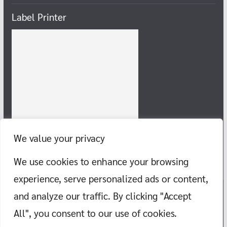
Label Printer
We value your privacy
We use cookies to enhance your browsing
experience, serve personalized ads or content,
and analyze our traffic. By clicking "Accept
Copyright © 2026
แก๊งสายชิลล์ พากิน พาเที่ยว ทะเล ภูเขา วัด สอนว่าย
All", you consent to our use of cookies.
น้ำ
. All rights reserved.