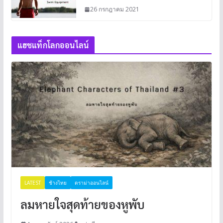
26 กรกฎาคม 2021
แฮชแท็กโลกออนไลน์
LATEST
ช้างไทย
ดราม่าออนไลน์
ลมหายใจสุดท้ายของหูพับ