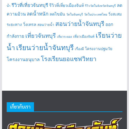
รีวิวที่เที่ยวจันทบุรี
ลด
รีวิวที่เที่ยวเมืองจันท์
น้ำ
รีวิววัดในจังหวัดจันทบุรี
ลดน้ำหนัก
ความอ้วน
ลดไขมัน
วิ่งสะสม
วัดในจันทบุรี
วัดในประเทศไทย
สอนว่ายน้ำจันทบุรี
ออก
วิ่งเทรล
ระยะทาง
สอนว่ายน้ำ
เรียนว่าย
เที่ยวจันทบุรี
กำลังกาย
เที่ยวเมืองจันท์
เที่ยวระยอง
เรียนว่ายน้ำจันทบุรี
น้ำ
โครงงานปฐมวัย
เรื่องผี
โรงเรียนยอแซฟวิทยา
โครงงานอนุบาล
เกี่ยวกับเรา