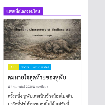
แฮชแท็กโลกออนไลน์
LATEST
ช้างไทย
ดราม่าออนไลน์
ลมหายใจสุดท้ายของหูพับ
4 กุมภาพันธ์ 2026
แม่หมีอุมา
ครั้งหนึ่ง หูพับเคยเป็นช้างน้อยในคลิป
น่ารักที่ทำให้หลายคนยิ้มได้ แต่วันนี้