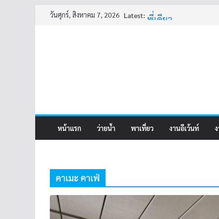
ครูเล่าผี มีอยู่ว่า 4
Skip
วันศุกร์, สิงหาคม 7, 2026
Latest:
พี่เดียว
to
ครูเล่าผี มีอยู่ว่า 5
content
คุณยายบัวลอย
อ้วนแต่พยายาม 2
หน้าแรก
ว่ายน้ำ
พาเที่ยว
งานอีเว้นท์
ง
คาเมะ คาเฟ่