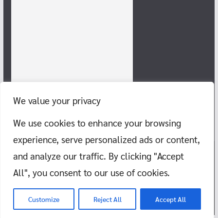
We value your privacy
We use cookies to enhance your browsing
experience, serve personalized ads or content,
and analyze our traffic. By clicking "Accept
Copyright © 2026
แก๊งสายชิลล์ พากิน พาเที่ยว ทะเล ภูเขา วัด สอนว่าย
All", you consent to our use of cookies.
น้ำ
. All rights reserved.
Theme:
ColorMag
by ThemeGrill. Powered by
WordPress
.
Customize
Reject All
Accept All