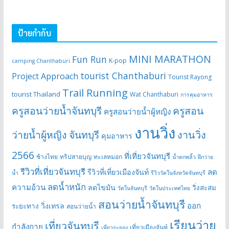
ป้ายกำกับ
MINI MARATHON
Fun Run
K-pop
camping Chanthaburi
tourist Chanthaburi
Project Approach
Tourist Rayong
Trail Running
tourist Thailand
Wat Chanthaburi
การคุมอาหาร
ครูสอนว่ายน้ำจันทบุรี
ครูสอน
ครูสอนว่ายน้ำผู้หญิง
งานวิ่ง
ว่ายน้ำผู้หญิง จันทบุรี
งานวิ่ง
คุมอาหาร
2566
ที่เที่ยวจันทบุรี
ช้างไทย
ทริปสายบุญ
ทะเลหมอก
น้ำตกพลิ้ว
ฝึกว่าย
รีวิวที่เที่ยวจันทบุรี
ลด
รีวิวที่เที่ยวเมืองจันท์
น้ำ
รีวิววัดในจังหวัดจันทบุรี
ลดน้ำหนัก
ความอ้วน
ลดไขมัน
วิ่งสะสม
วัดในจันทบุรี
วัดในประเทศไทย
สอนว่ายน้ำจันทบุรี
ออก
วิ่งเทรล
ระยะทาง
สอนว่ายน้ำ
เรียนว่าย
เที่ยวจันทบุรี
กำลังกาย
เที่ยวเมืองจันท์
เที่ยวระยอง