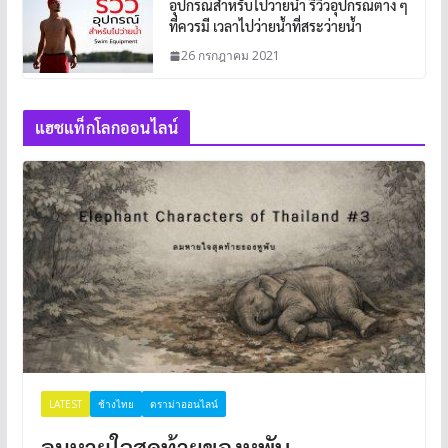
อุปกรณ์สำหรับไปว่ายน้ำ รีวิวอุปกรณ์ต่าง ๆ
ที่ควรมี เวลาไปว่ายน้ำที่สระว่ายน้ำ
26 กรกฎาคม 2021
แฮชแท็กโลกออนไลน์
LATEST
ช้างไทย
ดราม่าออนไลน์
ลมหายใจสุดท้ายของหูพับ