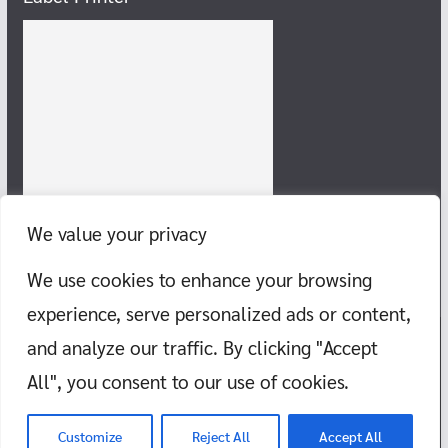
We value your privacy
We use cookies to enhance your browsing
experience, serve personalized ads or content,
and analyze our traffic. By clicking "Accept
Copyright © 2026
แก๊งสายชิลล์ พากิน พาเที่ยว ทะเล ภูเขา วัด สอนว่าย
All", you consent to our use of cookies.
น้ำ
. All rights reserved.
Theme:
ColorMag
by ThemeGrill. Powered by
WordPress
.
Customize
Reject All
Accept All