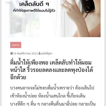
สุขภาพ
19 พฤศจิกายน 2021
แม่หมีอุมา
ดื่มน้ำให้เพียงพอ เคล็ดลับทำให้ผอม
หน้าใส ริ้วรอยลดลงและลดพุงป่องได้
อีกด้วย
บางคนอาจจะไม่ชอบดื่มน้ำเพราะว่า ต้องเดินไป
เข้าห้องน้ำบ่อย ห้องน้ำแสนไกล ขี้เกียจเดิน
บางทีดึก ๆ ดื่น ๆ กลางคืนตื่นมาฉี่บ่อย กลายเป็น