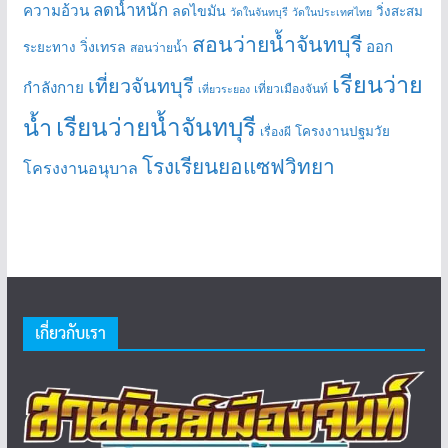
ลดน้ำหนัก
ความอ้วน
ลดไขมัน
วิ่งสะสม
วัดในจันทบุรี
วัดในประเทศไทย
สอนว่ายน้ำจันทบุรี
ออก
วิ่งเทรล
ระยะทาง
สอนว่ายน้ำ
เรียนว่าย
เที่ยวจันทบุรี
กำลังกาย
เที่ยวเมืองจันท์
เที่ยวระยอง
เรียนว่ายน้ำจันทบุรี
น้ำ
โครงงานปฐมวัย
เรื่องผี
โรงเรียนยอแซฟวิทยา
โครงงานอนุบาล
เกี่ยวกับเรา