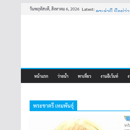
Skip
วันพฤหัสบดี, สิงหาคม 6, 2026
Latest:
ครูเล่าผี มีอยู่ว่
to
พี่เดียว
content
ครูเล่าผี มีอยู่ว่
คุณยายบัวลอย
อ้วนแต่พยายา
หน้าแรก
ว่ายน้ำ
พาเที่ยว
งานอีเว้นท์
ง
พระชาตรี เหมพันธุ์