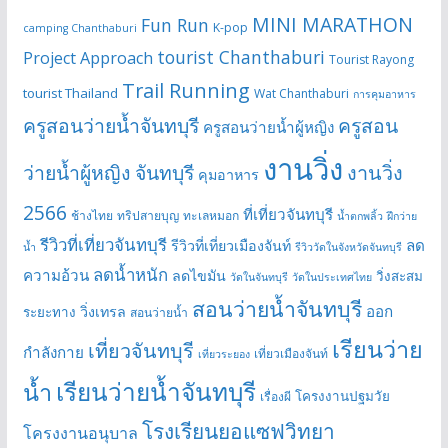
MINI MARATHON
Fun Run
K-pop
camping Chanthaburi
tourist Chanthaburi
Project Approach
Tourist Rayong
Trail Running
tourist Thailand
Wat Chanthaburi
การคุมอาหาร
ครูสอนว่ายน้ำจันทบุรี
ครูสอน
ครูสอนว่ายน้ำผู้หญิง
งานวิ่ง
ว่ายน้ำผู้หญิง จันทบุรี
งานวิ่ง
คุมอาหาร
2566
ที่เที่ยวจันทบุรี
ช้างไทย
ทริปสายบุญ
ทะเลหมอก
น้ำตกพลิ้ว
ฝึกว่าย
รีวิวที่เที่ยวจันทบุรี
ลด
รีวิวที่เที่ยวเมืองจันท์
น้ำ
รีวิววัดในจังหวัดจันทบุรี
ลดน้ำหนัก
ความอ้วน
ลดไขมัน
วิ่งสะสม
วัดในจันทบุรี
วัดในประเทศไทย
สอนว่ายน้ำจันทบุรี
ออก
วิ่งเทรล
ระยะทาง
สอนว่ายน้ำ
เรียนว่าย
เที่ยวจันทบุรี
กำลังกาย
เที่ยวเมืองจันท์
เที่ยวระยอง
เรียนว่ายน้ำจันทบุรี
น้ำ
โครงงานปฐมวัย
เรื่องผี
โรงเรียนยอแซฟวิทยา
โครงงานอนุบาล