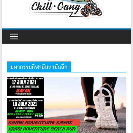
มหากรรมกีฬาอันดามันลีก