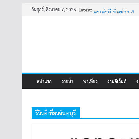
Skip
วันศุกร์, สิงหาคม 7, 2026
Latest:
ครูเล่าผี มีอยู่ว่า 4
to
พี่เดียว
content
ครูเล่าผี มีอยู่ว่า 5
คุณยายบัวลอย
อ้วนแต่พยายาม 2
หน้าแรก
ว่ายน้ำ
พาเที่ยว
งานอีเว้นท์
ง
รีวิวที่เที่ยวจันทบุรี