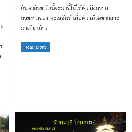
ค้นหาด้วย วันนี้จะมาขี้โม้ให้ฟัง ถึงความ
สวยงามของ ทะเลจันท์ เผื่อฟังแล้วอยากแวะ
อง
มาเที่ยวบ้าง
า
Read More
ก