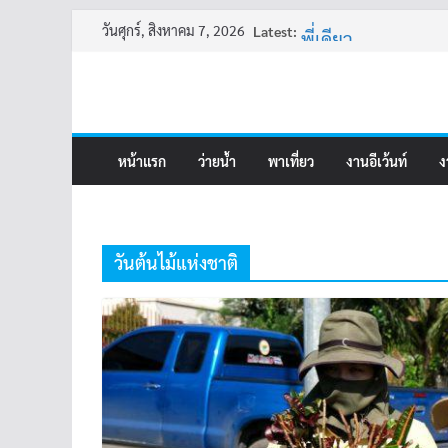
ครูเล่าผี มีอยู่ว่า 4
Skip
วันศุกร์, สิงหาคม 7, 2026
Latest:
พี่เดียว
to
ครูเล่าผี มีอยู่ว่า 5
content
คุณยายบัวลอย
อ้วนแต่พยายาม 2
หน้าแรก
ว่ายน้ำ
พาเที่ยว
งานอีเว้นท์
ง
วันต้นไม้แห่งชาติ