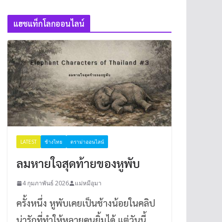
แฮชแท็กโลกออนไลน์
LATEST
ช้างไทย
ดราม่าออนไลน์
ลมหายใจสุดท้ายของหูพับ
4 กุมภาพันธ์ 2026
แม่หมีอุมา
ครั้งหนึ่ง หูพับเคยเป็นช้างน้อยในคลิป
น่ารักที่ทำให้หลายคนยิ้มได้ แต่วันนี้