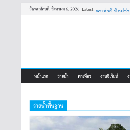
Skip
วันพฤหัสบดี, สิงหาคม 6, 2026
Latest:
ครูเล่าผี มีอยู่ว่
to
พี่เดียว
content
ครูเล่าผี มีอยู่ว่
คุณยายบัวลอย
อ้วนแต่พยายา
หน้าแรก
ว่ายน้ำ
พาเที่ยว
งานอีเว้นท์
ง
ว่ายน้ำพื้นฐาน