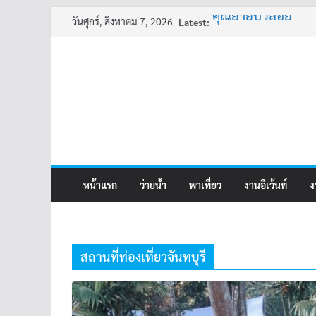
Skip
วันศุกร์, สิงหาคม 7, 2026
Latest:
คุณยายบัวลอย
to
อ้วนแต่พยายาม 2
content
ครูเล่าผี มีอยู่ว่า 4
พี่เดียว
ครูเล่าผี มีอยู่ว่า 5
หน้าแรก
ว่ายน้ำ
พาเที่ยว
งานอีเว้นท์
ง
สถานที่ท่องเที่ยวจันทบุรี