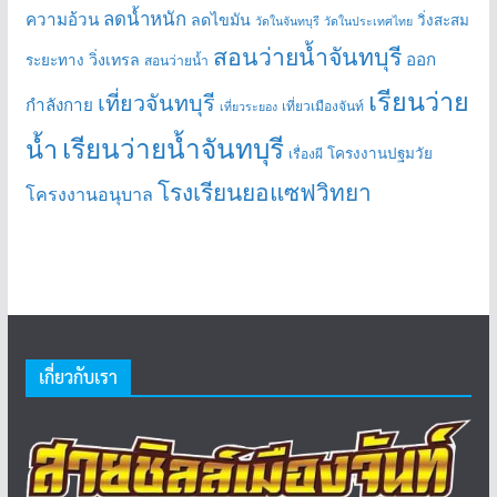
ลดน้ำหนัก
ความอ้วน
ลดไขมัน
วิ่งสะสม
วัดในจันทบุรี
วัดในประเทศไทย
สอนว่ายน้ำจันทบุรี
ออก
วิ่งเทรล
ระยะทาง
สอนว่ายน้ำ
เรียนว่าย
เที่ยวจันทบุรี
กำลังกาย
เที่ยวเมืองจันท์
เที่ยวระยอง
เรียนว่ายน้ำจันทบุรี
น้ำ
โครงงานปฐมวัย
เรื่องผี
โรงเรียนยอแซฟวิทยา
โครงงานอนุบาล
เกี่ยวกับเรา