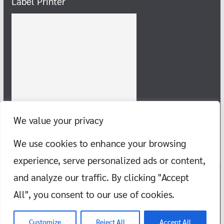
Label Printer
We value your privacy
We use cookies to enhance your browsing
experience, serve personalized ads or content,
and analyze our traffic. By clicking "Accept
Copyright © 2026
แก๊งสายชิลล์ พากิน พาเที่ยว ทะเล ภูเขา วัด สอนว่าย
All", you consent to our use of cookies.
น้ำ
. All rights reserved.
Theme:
ColorMag
by ThemeGrill. Powered by
WordPress
.
Customize
Reject All
Accept All