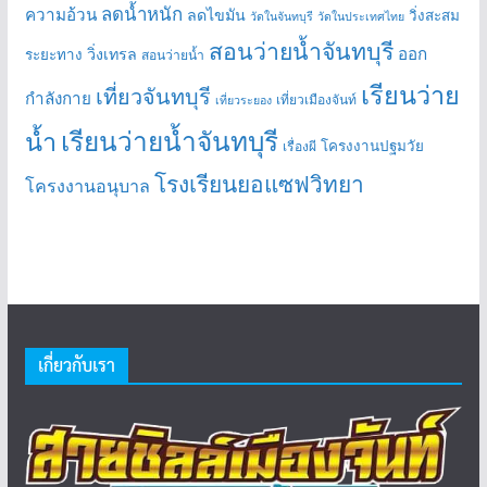
ลดน้ำหนัก
ความอ้วน
ลดไขมัน
วิ่งสะสม
วัดในจันทบุรี
วัดในประเทศไทย
สอนว่ายน้ำจันทบุรี
ออก
วิ่งเทรล
ระยะทาง
สอนว่ายน้ำ
เรียนว่าย
เที่ยวจันทบุรี
กำลังกาย
เที่ยวเมืองจันท์
เที่ยวระยอง
เรียนว่ายน้ำจันทบุรี
น้ำ
โครงงานปฐมวัย
เรื่องผี
โรงเรียนยอแซฟวิทยา
โครงงานอนุบาล
เกี่ยวกับเรา