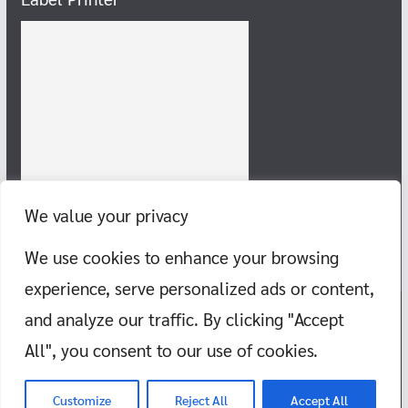
We value your privacy
We use cookies to enhance your browsing
experience, serve personalized ads or content,
and analyze our traffic. By clicking "Accept
Copyright © 2026
แก๊งสายชิลล์ พากิน พาเที่ยว ทะเล ภูเขา วัด สอนว่าย
All", you consent to our use of cookies.
น้ำ
. All rights reserved.
Theme:
ColorMag
by ThemeGrill. Powered by
WordPress
.
Customize
Reject All
Accept All