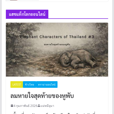
แฮชแท็กโลกออนไลน์
LATEST
ช้างไทย
ดราม่าออนไลน์
ลมหายใจสุดท้ายของหูพับ
4 กุมภาพันธ์ 2026
แม่หมีอุมา