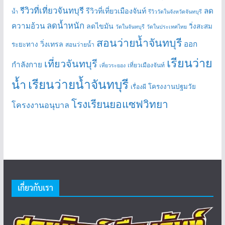
รีวิวที่เที่ยวจันทบุรี
ลด
รีวิวที่เที่ยวเมืองจันท์
น้ำ
รีวิววัดในจังหวัดจันทบุรี
ลดน้ำหนัก
ความอ้วน
ลดไขมัน
วิ่งสะสม
วัดในจันทบุรี
วัดในประเทศไทย
สอนว่ายน้ำจันทบุรี
ออก
วิ่งเทรล
ระยะทาง
สอนว่ายน้ำ
เรียนว่าย
เที่ยวจันทบุรี
กำลังกาย
เที่ยวเมืองจันท์
เที่ยวระยอง
เรียนว่ายน้ำจันทบุรี
น้ำ
โครงงานปฐมวัย
เรื่องผี
โรงเรียนยอแซฟวิทยา
โครงงานอนุบาล
เกี่ยวกับเรา