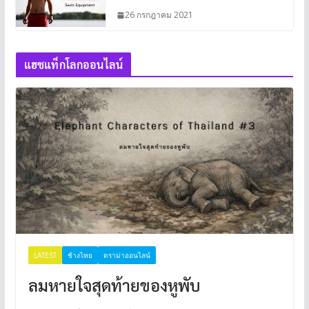
26 กรกฎาคม 2021
แฮชแท็กโลกออนไลน์
LATEST
ช้างไทย
ดราม่าออนไลน์
ลมหายใจสุดท้ายของหูพับ