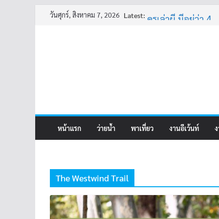
Skip
วันศุกร์, สิงหาคม 7, 2026
Latest:
ครูเล่าผี มีอยู่ว่า 4
to
พี่เดียว
content
ครูเล่าผี มีอยู่ว่า 5
คุณยายบัวลอย
อ้วนแต่พยายาม 2
หน้าแรก
ว่ายน้ำ
พาเที่ยว
งานอีเว้นท์
ง
The Westwind Trail