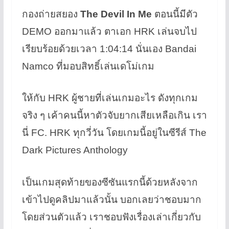
a
wi
nt
n
u
e
กองถ่ายสยอง
The Devil In Me
ตอนนี้มีตัว
c
tt
er
e
m
C
DEMO ออกมาแล้ว ตาเอก HRK เล่นจบไป
e
er
e
bl
h
b
st
r
at
เรียบร้อยด้วยเวลา 1:04:14 นั่นเอง Bandai
o
Namco ที่มอบสิทธิ์เล่นเดโม่เกม
o
k
ให้กับ HRK ผู้ชายที่เล่นเกมอะไร ดังทุกเกม
จริง ๆ เค้าคนนี้หาตัวจับยากเสียเหลือเกิน เรา
นี่ FC. HRK ทุกวี่วัน โดยเกมนี้อยู่ในซีรีส์ The
Dark Pictures Anthology
เป็นเกมสุดท้ายของซีซันแรกนี้ด้วยหลังจาก
เข้าไปดูคลิปมาแล้วนั้น บอกเลยว่าชอบมาก
โดยส่วนตัวแล้ว เราชอบฟังเรื่องเล่าเกี่ยวกับ