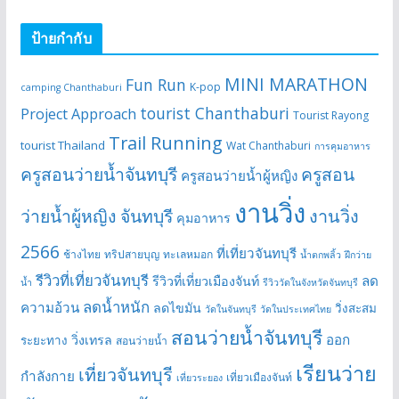
ป้ายกำกับ
MINI MARATHON
Fun Run
K-pop
camping Chanthaburi
tourist Chanthaburi
Project Approach
Tourist Rayong
Trail Running
tourist Thailand
Wat Chanthaburi
การคุมอาหาร
ครูสอนว่ายน้ำจันทบุรี
ครูสอน
ครูสอนว่ายน้ำผู้หญิง
งานวิ่ง
ว่ายน้ำผู้หญิง จันทบุรี
งานวิ่ง
คุมอาหาร
2566
ที่เที่ยวจันทบุรี
ช้างไทย
ทริปสายบุญ
ทะเลหมอก
น้ำตกพลิ้ว
ฝึกว่าย
รีวิวที่เที่ยวจันทบุรี
ลด
รีวิวที่เที่ยวเมืองจันท์
น้ำ
รีวิววัดในจังหวัดจันทบุรี
ลดน้ำหนัก
ความอ้วน
ลดไขมัน
วิ่งสะสม
วัดในจันทบุรี
วัดในประเทศไทย
สอนว่ายน้ำจันทบุรี
ออก
วิ่งเทรล
ระยะทาง
สอนว่ายน้ำ
เรียนว่าย
เที่ยวจันทบุรี
กำลังกาย
เที่ยวเมืองจันท์
เที่ยวระยอง