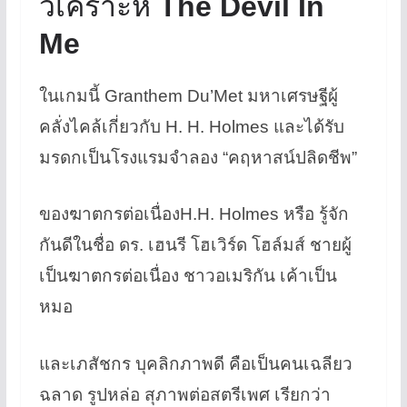
วิเคราะห์
The Devil In
Me
ในเกมนี้ Granthem Du’Met มหาเศรษฐีผู้
คลั่งไคล้เกี่ยวกับ H. H. Holmes และได้รับ
มรดกเป็นโรงแรมจำลอง “คฤหาสน์ปลิดชีพ”
ของฆาตกรต่อเนื่องH.H. Holmes หรือ รู้จัก
กันดีในชื่อ ดร. เฮนรี โฮเวิร์ด โฮล์มส์ ชายผู้
เป็นฆาตกรต่อเนื่อง ชาวอเมริกัน เค้าเป็น
หมอ
และเภสัชกร บุคลิกภาพดี คือเป็นคนเฉลียว
ฉลาด รูปหล่อ สุภาพต่อสตรีเพศ เรียกว่า