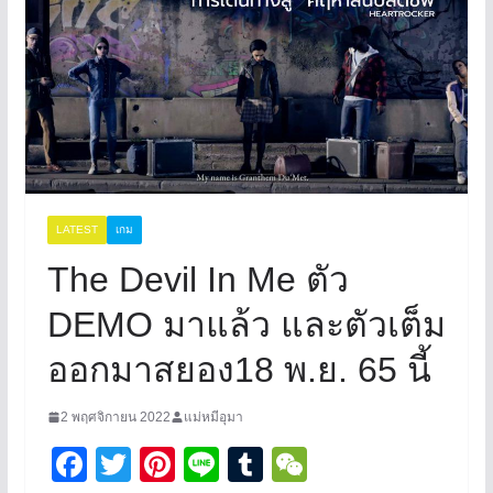
LATEST
เกม
The Devil In Me ตัว
DEMO มาแล้ว และตัวเต็ม
ออกมาสยอง18 พ.ย. 65 นี้
2 พฤศจิกายน 2022
แม่หมีอุมา
F
T
Pi
Li
T
W