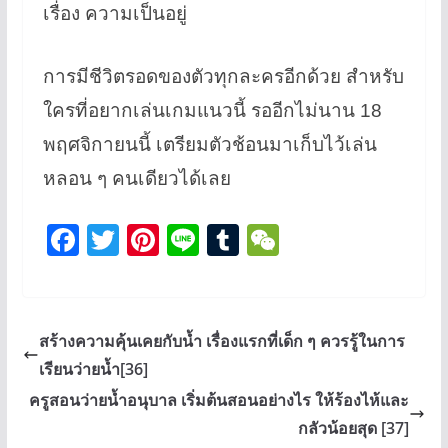
เรื่อง ความเป็นอยู่
การมีชีวิตรอดของตัวทุกละครอีกด้วย สำหรับ
ใครที่อยากเล่นเกมแนวนี้ รออีกไม่นาน 18
พฤศจิกายนนี้ เตรียมตัวช้อนมาเก็บไว้เล่น
หลอน ๆ คนเดียวได้เลย
F
T
Pi
Li
T
W
a
wi
nt
n
u
e
c
tt
er
e
m
C
e
er
e
bl
h
สร้างความคุ้นเคยกับน้ำ เรื่องแรกที่เด็ก ๆ ควรรู้ในการ
b
st
r
at
เรียนว่ายน้ำ[36]
o
ครูสอนว่ายน้ำอนุบาล เริ่มต้นสอนอย่างไร ให้ร้องไห้และ
o
กลัวน้อยสุด [37]